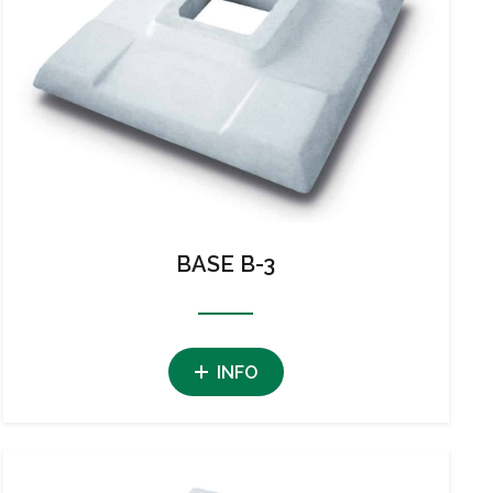
BASE B-3
INFO