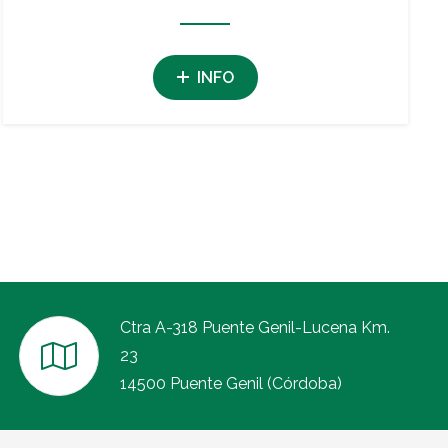
INFO
Ctra A-318 Puente Genil-Lucena Km.
23
14500 Puente Genil (Córdoba)