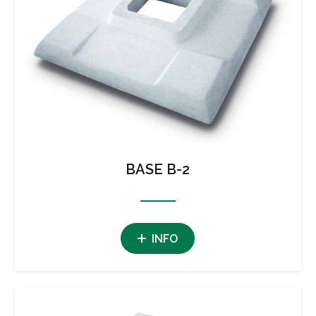
BASE B-2
INFO