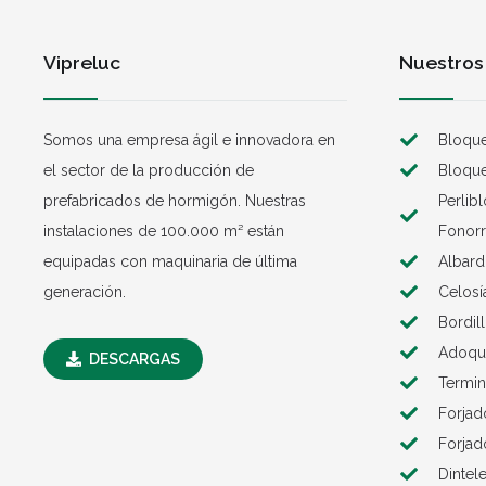
Vipreluc
Nuestros
Somos una empresa ágil e innovadora en
Bloque
el sector de la producción de
Bloque
prefabricados de hormigón. Nuestras
Perlib
instalaciones de 100.000 m² están
Fonorr
equipadas con maquinaria de última
Albard
generación.
Celosí
Bordil
Adoqui
DESCARGAS
Termin
Forjad
Forjad
Dintel