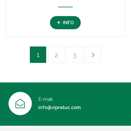
INFO
1
2
3
E-mail:
info@vipreluc.com