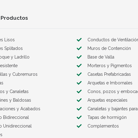
 Productos
s Lisos
Conductos de Ventilació
s Splitados
Muros de Contención
loque y Ladrillo
Base de Valla
esistente
Morteros y Pigmentos
illas y Cubremuros
Casetas Prefabricadas
as
Arquetas e Imbornales
los y Canaletas
Conos, pozos y emboca
nes y Baldosas
Arquetas especiales
aciones y Acabados
Canaletas y bajantes para
o Bidireccional
Tapas de hormigón
o Unidireccional
Complementos
es