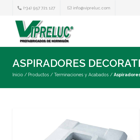
(+34) 957 721 127
info@vipreluc.com
ASPIRADORES DECORAT
Inicio
/
Productos
/
Terminaciones y Acabados
/
Aspiradores