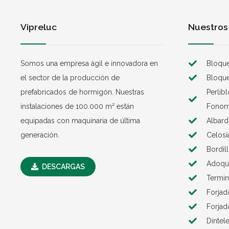
Vipreluc
Nuestros
Somos una empresa ágil e innovadora en
Bloque
el sector de la producción de
Bloque
prefabricados de hormigón. Nuestras
Perlib
instalaciones de 100.000 m² están
Fonorr
equipadas con maquinaria de última
Albard
generación.
Celosí
Bordil
Adoqui
DESCARGAS
Termin
Forjad
Forjad
Dintel