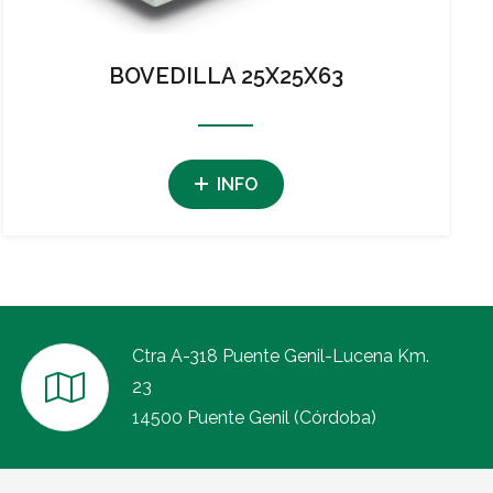
BOVEDILLA 25X25X63
INFO
Ctra A-318 Puente Genil-Lucena Km.
23
14500 Puente Genil (Córdoba)