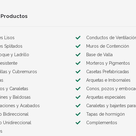
 Productos
s Lisos
Conductos de Ventilació
s Splitados
Muros de Contención
loque y Ladrillo
Base de Valla
esistente
Morteros y Pigmentos
illas y Cubremuros
Casetas Prefabricadas
as
Arquetas e Imbornales
los y Canaletas
Conos, pozos y emboca
nes y Baldosas
Arquetas especiales
aciones y Acabados
Canaletas y bajantes para
o Bidireccional
Tapas de hormigón
o Unidireccional
Complementos
es